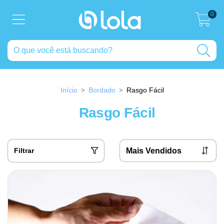
0
Início
Bordado
Rasgo Fácil
>
>
Rasgo Fácil
Filtrar