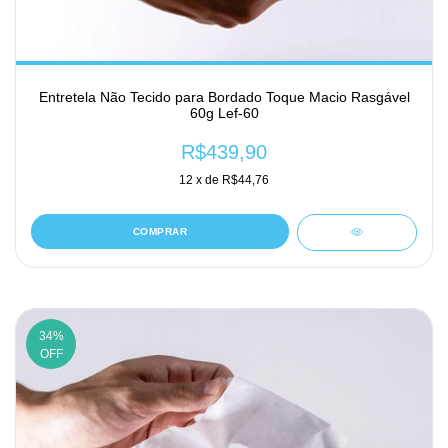
Entretela Não Tecido para Bordado Toque Macio Rasgável
60g Lef-60
R$439,90
12
x de
R$44,76
COMPRAR
34
%
OFF