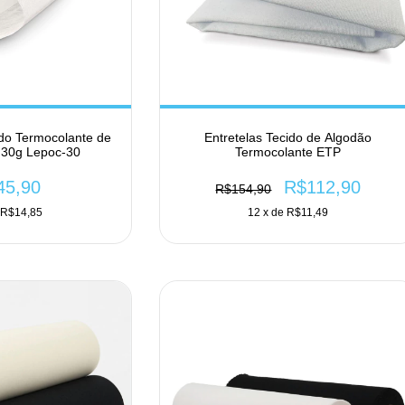
ido Termocolante de
Entretelas Tecido de Algodão
 30g Lepoc-30
Termocolante ETP
45,90
R$112,90
R$154,90
e
R$14,85
12
x de
R$11,49