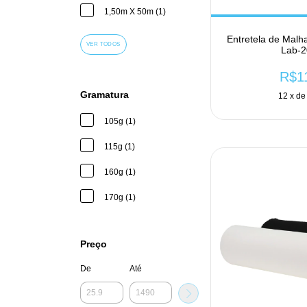
1,50m X 50m (1)
Entretela de Malh
VER TODOS
Lab-2
R$1
Gramatura
12
x d
105g (1)
115g (1)
160g (1)
170g (1)
Preço
De
Até