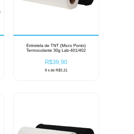
Entretela de TNT (Micro Ponto)
Termocolante 30g Lab-401/402
R$39,90
9
x de
R$5,31