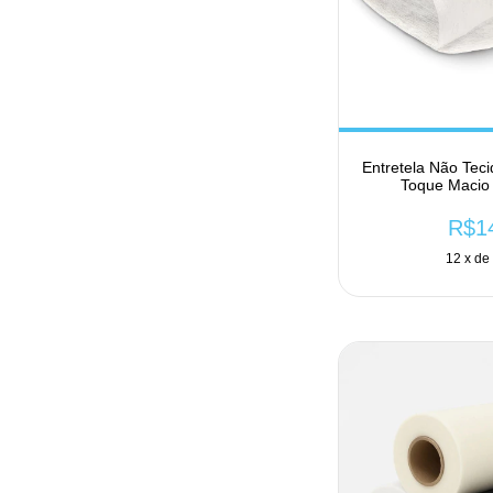
Entretela Não Tec
Toque Macio
R$1
12
x d