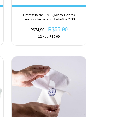
Entretela de TNT (Micro Ponto)
Termocolante 70g Lab-407/408
R$55,90
R$74,90
12
x de
R$5,69