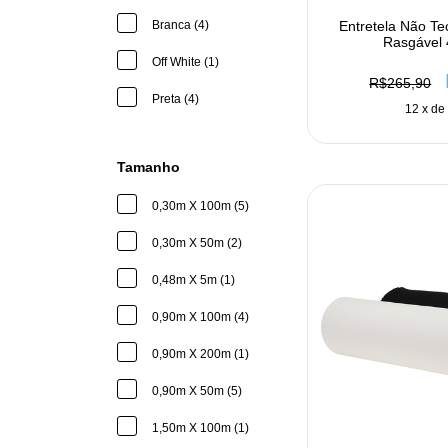
Entretela Não Te
Branca (4)
Rasgável 
Off White (1)
R$265,90
Preta (4)
12
x d
Tamanho
0,30m X 100m (5)
0,30m X 50m (2)
0,48m X 5m (1)
0,90m X 100m (4)
0,90m X 200m (1)
0,90m X 50m (5)
1,50m X 100m (1)