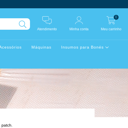
0
Atendimento
Minha conta
Meu carrinho
Acessórios
Máquinas
Insumos para Bonés
 patch.