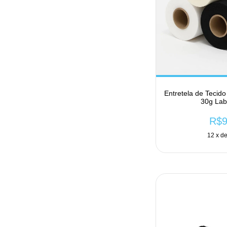
Entretela de Tecid
30g Lab
R$9
12
x d