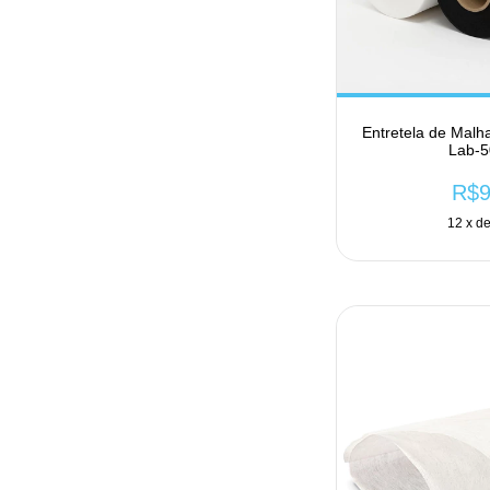
Entretela de Malh
Lab-5
R$9
12
x d