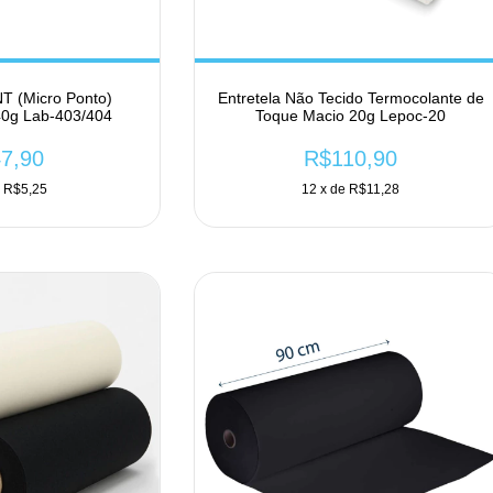
NT (Micro Ponto)
Entretela Não Tecido Termocolante de
40g Lab-403/404
Toque Macio 20g Lepoc-20
7,90
R$110,90
e
R$5,25
12
x de
R$11,28