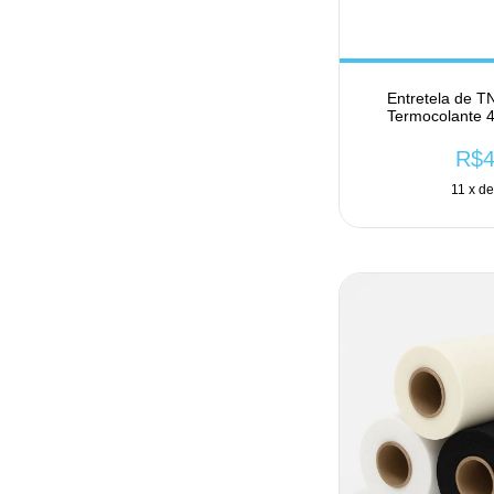
Entretela de T
Termocolante 
R$4
11
x d