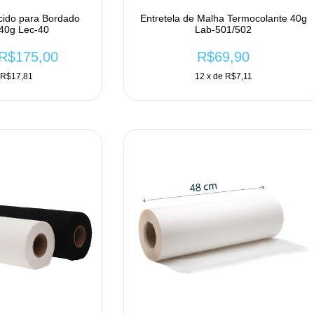
cido para Bordado
Entretela de Malha Termocolante 40g
40g Lec-40
Lab-501/502
R$175,00
R$69,90
e
R$17,81
12
x de
R$7,11