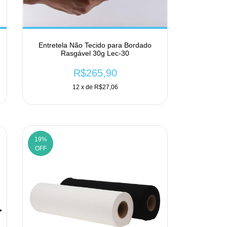
Entretela Não Tecido para Bordado
Rasgável 30g Lec-30
R$265,90
12
x de
R$27,06
19
%
OFF