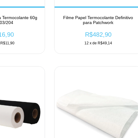
a Termocolante 60g
Filme Papel Termocolante Definitivo
03/204
para Patchwork
16,90
R$482,90
e
R$11,90
12
x de
R$49,14