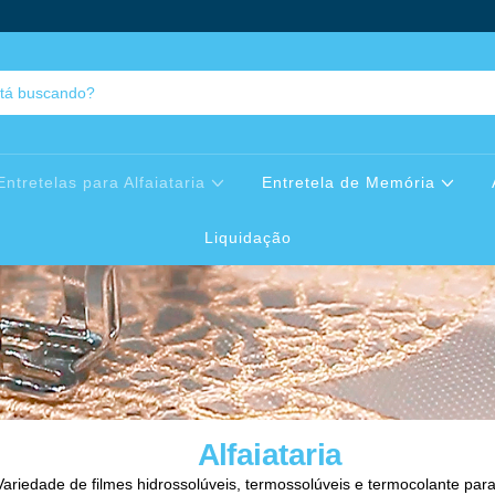
Entretelas para Alfaiataria
Entretela de Memória
Liquidação
Alfaiataria
Variedade de filmes hidrossolúveis, termossolúveis e termocolante para