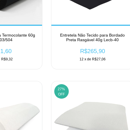
a Termocolante 60g
Entretela Não Tecido para Bordado
03/504
Preta Rasgável 40g Lecb-40
1,60
R$265,90
e
R$9,32
12
x de
R$27,06
27
%
OFF