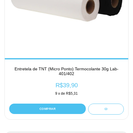
Entretela de TNT (Micro Ponto) Termocolante 30g Lab-
401/402
R$39,90
9
x de
R$5,31
COMPRAR