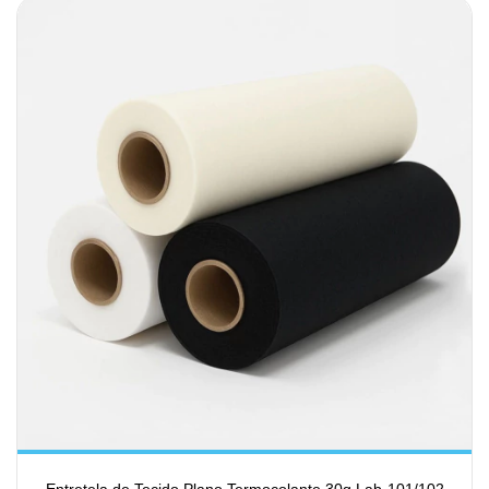
Entretela de Tecido Plano Termocolante 30g Lab-101/102