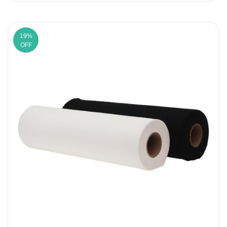
19
%
OFF