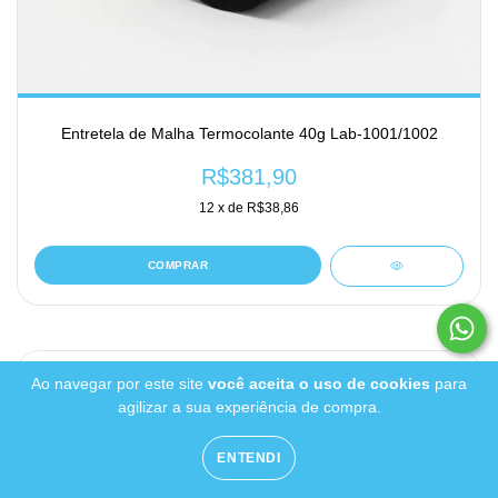
Entretela de Malha Termocolante 40g Lab-1001/1002
R$381,90
12
x de
R$38,86
COMPRAR
Ao navegar por este site
você aceita o uso de cookies
para
agilizar a sua experiência de compra.
ENTENDI